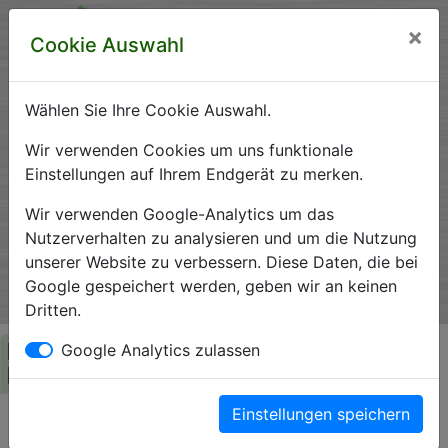
×
Cookie Auswahl
Wählen Sie Ihre Cookie Auswahl.
Krankenhausverzeichnis
Wir verwenden Cookies um uns funktionale
Einstellungen auf Ihrem Endgerät zu merken.
Sachsen-Anhalt
Wir verwenden Google-Analytics um das
Nutzerverhalten zu analysieren und um die Nutzung
unserer Website zu verbessern. Diese Daten, die bei
Ein Service der Krankenhausgesellschaft Sachsen-Anhalt
Google gespeichert werden, geben wir an keinen
e.V.
Dritten.
Herzlich Willkommen auf den Seiten der
Google Analytics zulassen
Krankenhäuser Sachsen-Anhalts
Einstellungen speichern
Die Krankenhausgesellschaft Sachsen-Anhalt begrüßt Sie auf