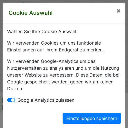
×
Cookie Auswahl
Wählen Sie Ihre Cookie Auswahl.
Krankenhausverzeichnis
Wir verwenden Cookies um uns funktionale
Einstellungen auf Ihrem Endgerät zu merken.
Sachsen-Anhalt
Wir verwenden Google-Analytics um das
Nutzerverhalten zu analysieren und um die Nutzung
unserer Website zu verbessern. Diese Daten, die bei
Ein Service der Krankenhausgesellschaft Sachsen-Anhalt
Google gespeichert werden, geben wir an keinen
e.V.
Dritten.
Herzlich Willkommen auf den Seiten der
Google Analytics zulassen
Krankenhäuser Sachsen-Anhalts
Einstellungen speichern
Die Krankenhausgesellschaft Sachsen-Anhalt begrüßt Sie auf