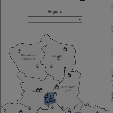
Region:
H