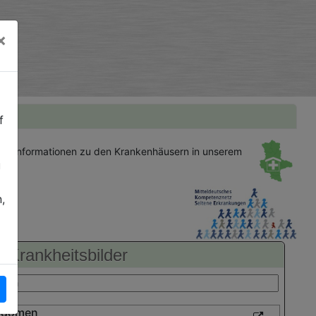
×
f
gen
Informationen zu den Krankenhäusern in unserem
u
,
Krankheitsbilder
bdomen