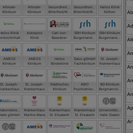
Altmark-
Altmark-
Gesundheitszentrum
Gesundheitszentrum
Helios Klinik
Ab
Klinikum
Klinikum
Bitterfeld/Wolfen
Bitterfeld/Wolfen
Köthen
gGmbH -
gGmbH -
gGmbH
gGmbH
GmbH
Krankenhaus
Krankenhaus
Ad
Gardelegen
Salzwedel
Helios Klinik
Asklepios
Carl-von-
SRH Klinikum
SRH Klinikum
Zerbst/Anhalt
Klinik
Basedow-
Burgenlandkreis
Burgenlandkreis
Al
Weißenfels
Klinikum
GmbH,
GmbH, SRH
Saalekreis
Klinikum
Klinikum
gGmbH
Naumburg
Zeitz
Am
AMEOS
AMEOS
Helios
Salus gGmbH
St. Joseph-
Klinikum
Klinikum
Bördeklinik
Fachklinikum
Krankenhaus
An
aldensleben
Haldensleben
Bernburg
Dessau
GmbH
An
St. Joseph-
St. Joseph-
Städtisches
AWO
BG Klinikum
Krankenhaus
Krankenhaus
Klinikum
Psychiatriezentrum
Bergmannstrost
An
Dessau
Dessau
Dessau
Halle GmbH
Halle
Ap
Diakoniekrankenhaus
Krankenhaus
Krankenhaus
Krankenhaus
Universitätsklinikum
Halle gGmbH
Martha-Maria
St. Elisabeth
St. Elisabeth
Halle (Saale)
Halle-Dölau
und St.
und St.
Ar
Barbara Halle
Barbara Halle
(Saale) GmbH
(Saale) GmbH