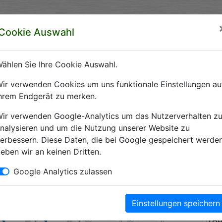
rzeichnis Sachsen-Anhalt
Cookie Auswahl
ft Sachsen-Anhalt e.V.
ählen Sie Ihre Cookie Auswahl.
 Krankenhäuser Sachsen-Anhalts
ir verwenden Cookies um uns funktionale Einstellungen au
hrem Endgerät zu merken.
Krankenhausverzeichnis Sachsen-Anhalt. Hier finden Sie alle wichti
ir verwenden Google-Analytics um das Nutzerverhalten z
nalysieren und um die Nutzung unserer Website zu
erbessern. Diese Daten, die bei Google gespeichert werden
eben wir an keinen Dritten.
Kliniken
Google Analytics zulassen
Einstellungen speichern
A