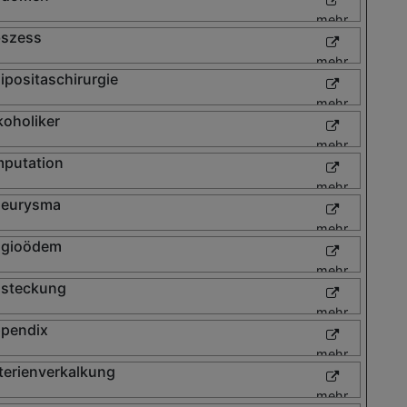
mehr
szess
mehr
ipositaschirurgie
mehr
koholiker
mehr
putation
mehr
eurysma
mehr
gioödem
mehr
steckung
mehr
pendix
mehr
terienverkalkung
mehr