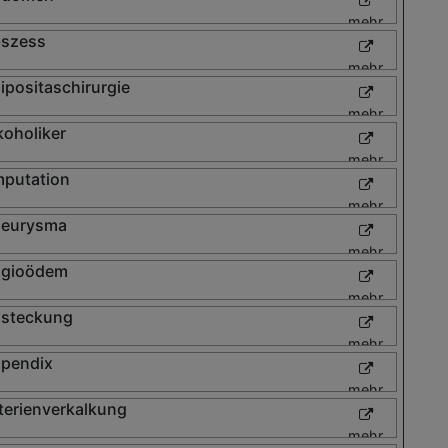
mehr
szess
mehr
ipositaschirurgie
mehr
koholiker
mehr
putation
mehr
eurysma
mehr
gioödem
mehr
steckung
mehr
pendix
mehr
terienverkalkung
mehr