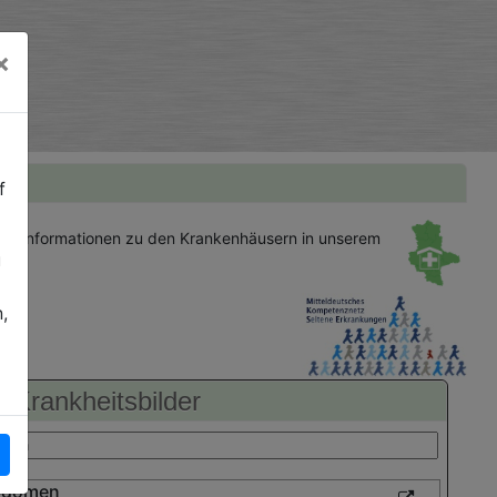
×
f
gen
Informationen zu den Krankenhäusern in unserem
u
,
Krankheitsbilder
bdomen