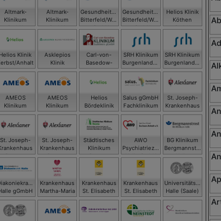
Altmark-
Altmark-
Gesundheitszentrum
Gesundheitszentrum
Helios Klinik
Ab
Klinikum
Klinikum
Bitterfeld/Wolfen
Bitterfeld/Wolfen
Köthen
gGmbH -
gGmbH -
gGmbH
gGmbH
GmbH
Krankenhaus
Krankenhaus
Ad
Gardelegen
Salzwedel
Helios Klinik
Asklepios
Carl-von-
SRH Klinikum
SRH Klinikum
Zerbst/Anhalt
Klinik
Basedow-
Burgenlandkreis
Burgenlandkreis
Al
Weißenfels
Klinikum
GmbH,
GmbH, SRH
Saalekreis
Klinikum
Klinikum
gGmbH
Naumburg
Zeitz
Am
AMEOS
AMEOS
Helios
Salus gGmbH
St. Joseph-
Klinikum
Klinikum
Bördeklinik
Fachklinikum
Krankenhaus
An
aldensleben
Haldensleben
Bernburg
Dessau
GmbH
An
St. Joseph-
St. Joseph-
Städtisches
AWO
BG Klinikum
Krankenhaus
Krankenhaus
Klinikum
Psychiatriezentrum
Bergmannstrost
An
Dessau
Dessau
Dessau
Halle GmbH
Halle
Ap
Diakoniekrankenhaus
Krankenhaus
Krankenhaus
Krankenhaus
Universitätsklinikum
Halle gGmbH
Martha-Maria
St. Elisabeth
St. Elisabeth
Halle (Saale)
Halle-Dölau
und St.
und St.
Ar
Barbara Halle
Barbara Halle
(Saale) GmbH
(Saale) GmbH