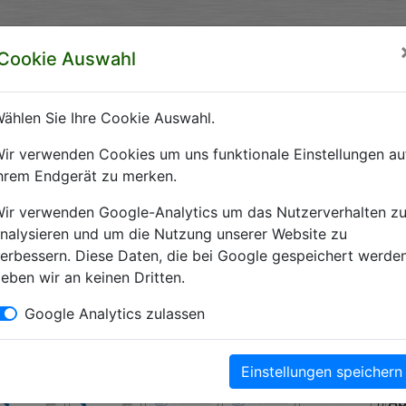
rzeichnis Sachsen-Anhalt
Cookie Auswahl
ft Sachsen-Anhalt e.V.
ählen Sie Ihre Cookie Auswahl.
 Krankenhäuser Sachsen-Anhalts
ir verwenden Cookies um uns funktionale Einstellungen au
hrem Endgerät zu merken.
Krankenhausverzeichnis Sachsen-Anhalt. Hier finden Sie alle wichti
ir verwenden Google-Analytics um das Nutzerverhalten z
nalysieren und um die Nutzung unserer Website zu
erbessern. Diese Daten, die bei Google gespeichert werden
eben wir an keinen Dritten.
Kliniken
Google Analytics zulassen
Einstellungen speichern
A