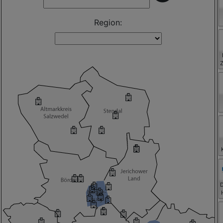
Region:
H