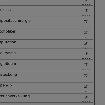
mehr
szess
mehr
ipositaschirurgie
mehr
koholiker
mehr
putation
mehr
eurysma
mehr
gioödem
mehr
steckung
mehr
pendix
mehr
terienverkalkung
mehr