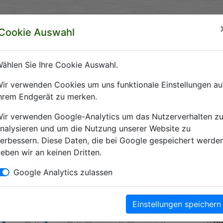
rzeichnis Sachsen-Anhalt
Cookie Auswahl
ft Sachsen-Anhalt e.V.
ählen Sie Ihre Cookie Auswahl.
 Krankenhäuser Sachsen-Anhalts
ir verwenden Cookies um uns funktionale Einstellungen au
hrem Endgerät zu merken.
Krankenhausverzeichnis Sachsen-Anhalt. Hier finden Sie alle wichti
ir verwenden Google-Analytics um das Nutzerverhalten z
nalysieren und um die Nutzung unserer Website zu
erbessern. Diese Daten, die bei Google gespeichert werden
eben wir an keinen Dritten.
Kliniken
Google Analytics zulassen
Einstellungen speichern
A