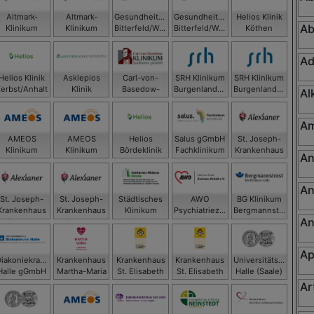
Altmark-
Altmark-
Gesundheitszentrum
Gesundheitszentrum
Helios Klinik
Ab
Klinikum
Klinikum
Bitterfeld/Wolfen
Bitterfeld/Wolfen
Köthen
gGmbH -
gGmbH -
gGmbH
gGmbH
GmbH
Krankenhaus
Krankenhaus
Ad
Gardelegen
Salzwedel
Helios Klinik
Asklepios
Carl-von-
SRH Klinikum
SRH Klinikum
Zerbst/Anhalt
Klinik
Basedow-
Burgenlandkreis
Burgenlandkreis
Al
Weißenfels
Klinikum
GmbH,
GmbH, SRH
Saalekreis
Klinikum
Klinikum
gGmbH
Naumburg
Zeitz
Am
AMEOS
AMEOS
Helios
Salus gGmbH
St. Joseph-
Klinikum
Klinikum
Bördeklinik
Fachklinikum
Krankenhaus
An
aldensleben
Haldensleben
Bernburg
Dessau
GmbH
An
St. Joseph-
St. Joseph-
Städtisches
AWO
BG Klinikum
Krankenhaus
Krankenhaus
Klinikum
Psychiatriezentrum
Bergmannstrost
An
Dessau
Dessau
Dessau
Halle GmbH
Halle
Ap
Diakoniekrankenhaus
Krankenhaus
Krankenhaus
Krankenhaus
Universitätsklinikum
Halle gGmbH
Martha-Maria
St. Elisabeth
St. Elisabeth
Halle (Saale)
Halle-Dölau
und St.
und St.
Ar
Barbara Halle
Barbara Halle
(Saale) GmbH
(Saale) GmbH