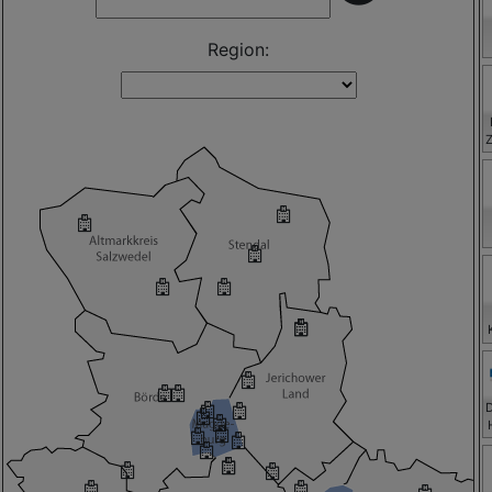
Region:
H