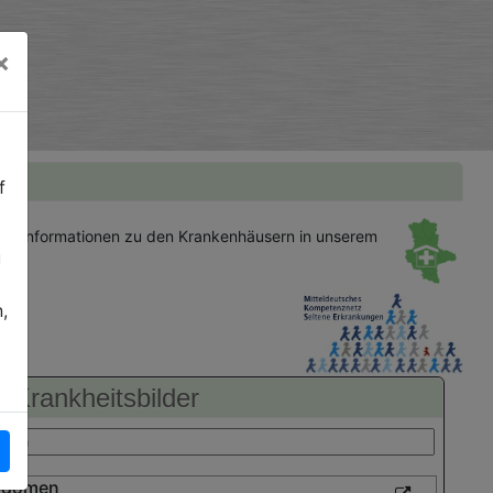
×
f
gen
Informationen zu den Krankenhäusern in unserem
u
,
Krankheitsbilder
bdomen