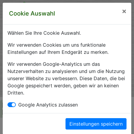
×
Cookie Auswahl
Wählen Sie Ihre Cookie Auswahl.
Krankenhausverzeichnis
Wir verwenden Cookies um uns funktionale
Einstellungen auf Ihrem Endgerät zu merken.
Sachsen-Anhalt
Wir verwenden Google-Analytics um das
Nutzerverhalten zu analysieren und um die Nutzung
unserer Website zu verbessern. Diese Daten, die bei
Ein Service der Krankenhausgesellschaft Sachsen-Anhalt
Google gespeichert werden, geben wir an keinen
e.V.
Dritten.
Herzlich Willkommen auf den Seiten der
Google Analytics zulassen
Krankenhäuser Sachsen-Anhalts
Einstellungen speichern
Die Krankenhausgesellschaft Sachsen-Anhalt begrüßt Sie auf