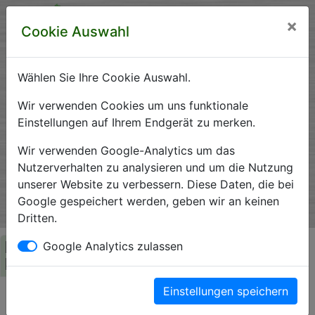
×
Cookie Auswahl
Wählen Sie Ihre Cookie Auswahl.
Krankenhausverzeichnis
Wir verwenden Cookies um uns funktionale
Einstellungen auf Ihrem Endgerät zu merken.
Sachsen-Anhalt
Wir verwenden Google-Analytics um das
Nutzerverhalten zu analysieren und um die Nutzung
unserer Website zu verbessern. Diese Daten, die bei
Ein Service der Krankenhausgesellschaft Sachsen-Anhalt
Google gespeichert werden, geben wir an keinen
e.V.
Dritten.
Herzlich Willkommen auf den Seiten der
Google Analytics zulassen
Krankenhäuser Sachsen-Anhalts
Einstellungen speichern
Die Krankenhausgesellschaft Sachsen-Anhalt begrüßt Sie auf