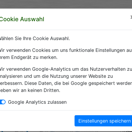
rzeichnis Sachsen-Anhalt
Cookie Auswahl
ft Sachsen-Anhalt e.V.
ählen Sie Ihre Cookie Auswahl.
 Krankenhäuser Sachsen-Anhalts
ir verwenden Cookies um uns funktionale Einstellungen au
hrem Endgerät zu merken.
Krankenhausverzeichnis Sachsen-Anhalt. Hier finden Sie alle wichti
ir verwenden Google-Analytics um das Nutzerverhalten z
nalysieren und um die Nutzung unserer Website zu
erbessern. Diese Daten, die bei Google gespeichert werden
eben wir an keinen Dritten.
Kliniken
Google Analytics zulassen
Einstellungen speichern
A