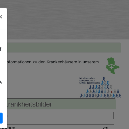
×
f
gen
Informationen zu den Krankenhäusern in unserem
u
,
Krankheitsbilder
bdomen