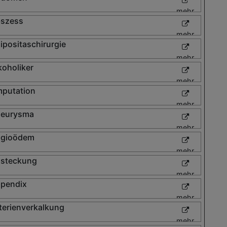
mehr
szess
mehr
ipositaschirurgie
mehr
koholiker
mehr
putation
mehr
eurysma
mehr
gioödem
mehr
steckung
mehr
pendix
mehr
terienverkalkung
mehr