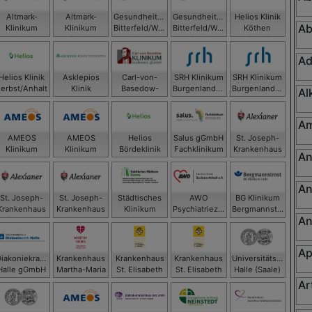
Altmark-
Altmark-
Gesundheitszentrum
Gesundheitszentrum
Helios Klinik
Ab
Klinikum
Klinikum
Bitterfeld/Wolfen
Bitterfeld/Wolfen
Köthen
gGmbH -
gGmbH -
gGmbH
gGmbH
GmbH
Krankenhaus
Krankenhaus
Ad
Gardelegen
Salzwedel
Helios Klinik
Asklepios
Carl-von-
SRH Klinikum
SRH Klinikum
Zerbst/Anhalt
Klinik
Basedow-
Burgenlandkreis
Burgenlandkreis
Al
Weißenfels
Klinikum
GmbH,
GmbH, SRH
Saalekreis
Klinikum
Klinikum
gGmbH
Naumburg
Zeitz
Am
AMEOS
AMEOS
Helios
Salus gGmbH
St. Joseph-
Klinikum
Klinikum
Bördeklinik
Fachklinikum
Krankenhaus
An
aldensleben
Haldensleben
Bernburg
Dessau
GmbH
An
St. Joseph-
St. Joseph-
Städtisches
AWO
BG Klinikum
Krankenhaus
Krankenhaus
Klinikum
Psychiatriezentrum
Bergmannstrost
An
Dessau
Dessau
Dessau
Halle GmbH
Halle
Ap
Diakoniekrankenhaus
Krankenhaus
Krankenhaus
Krankenhaus
Universitätsklinikum
Halle gGmbH
Martha-Maria
St. Elisabeth
St. Elisabeth
Halle (Saale)
Halle-Dölau
und St.
und St.
Ar
Barbara Halle
Barbara Halle
(Saale) GmbH
(Saale) GmbH