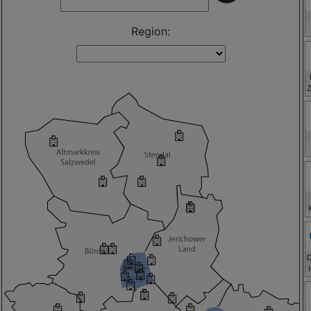
Region:
H