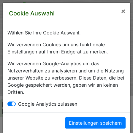
×
Cookie Auswahl
Wählen Sie Ihre Cookie Auswahl.
Krankenhausverzeichnis
Wir verwenden Cookies um uns funktionale
Einstellungen auf Ihrem Endgerät zu merken.
Sachsen-Anhalt
Wir verwenden Google-Analytics um das
Nutzerverhalten zu analysieren und um die Nutzung
unserer Website zu verbessern. Diese Daten, die bei
Ein Service der Krankenhausgesellschaft Sachsen-Anhalt
Google gespeichert werden, geben wir an keinen
e.V.
Dritten.
Herzlich Willkommen auf den Seiten der
Google Analytics zulassen
Krankenhäuser Sachsen-Anhalts
Einstellungen speichern
Die Krankenhausgesellschaft Sachsen-Anhalt begrüßt Sie auf