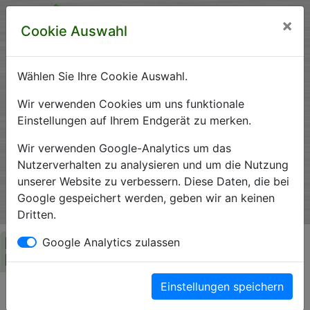
×
Cookie Auswahl
Wählen Sie Ihre Cookie Auswahl.
Krankenhausverzeichnis
Wir verwenden Cookies um uns funktionale
Einstellungen auf Ihrem Endgerät zu merken.
Sachsen-Anhalt
Wir verwenden Google-Analytics um das
Nutzerverhalten zu analysieren und um die Nutzung
unserer Website zu verbessern. Diese Daten, die bei
Ein Service der Krankenhausgesellschaft Sachsen-Anhalt
Google gespeichert werden, geben wir an keinen
e.V.
Dritten.
Herzlich Willkommen auf den Seiten der
Google Analytics zulassen
Krankenhäuser Sachsen-Anhalts
Einstellungen speichern
Die Krankenhausgesellschaft Sachsen-Anhalt begrüßt Sie auf