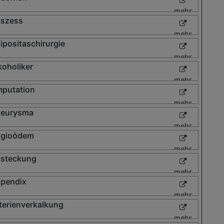
mehr
szess
mehr
ipositaschirurgie
mehr
koholiker
mehr
putation
mehr
eurysma
mehr
gioödem
mehr
steckung
mehr
pendix
mehr
terienverkalkung
mehr