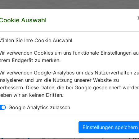
rzeichnis Sachsen-Anhalt
Cookie Auswahl
ft Sachsen-Anhalt e.V.
ählen Sie Ihre Cookie Auswahl.
 Krankenhäuser Sachsen-Anhalts
ir verwenden Cookies um uns funktionale Einstellungen au
hrem Endgerät zu merken.
Krankenhausverzeichnis Sachsen-Anhalt. Hier finden Sie alle wichti
ir verwenden Google-Analytics um das Nutzerverhalten z
nalysieren und um die Nutzung unserer Website zu
erbessern. Diese Daten, die bei Google gespeichert werden
eben wir an keinen Dritten.
Kliniken
Google Analytics zulassen
Einstellungen speichern
A