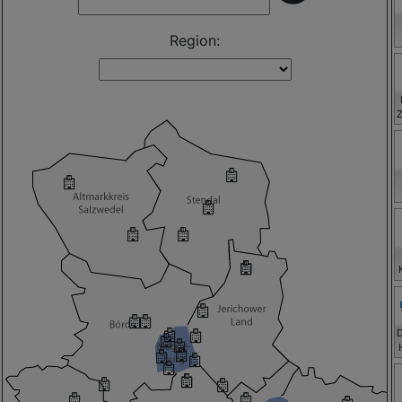
Region:
H