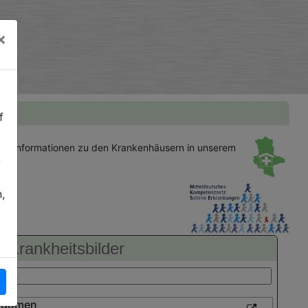
×
f
gen
Informationen zu den Krankenhäusern in unserem
u
,
Krankheitsbilder
bdomen