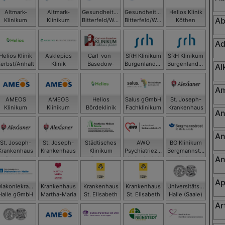
Altmark-
Altmark-
Gesundheitszentrum
Gesundheitszentrum
Helios Klinik
Ab
Klinikum
Klinikum
Bitterfeld/Wolfen
Bitterfeld/Wolfen
Köthen
gGmbH -
gGmbH -
gGmbH
gGmbH
GmbH
Krankenhaus
Krankenhaus
Ad
Gardelegen
Salzwedel
Helios Klinik
Asklepios
Carl-von-
SRH Klinikum
SRH Klinikum
Zerbst/Anhalt
Klinik
Basedow-
Burgenlandkreis
Burgenlandkreis
Al
Weißenfels
Klinikum
GmbH,
GmbH, SRH
Saalekreis
Klinikum
Klinikum
gGmbH
Naumburg
Zeitz
Am
AMEOS
AMEOS
Helios
Salus gGmbH
St. Joseph-
Klinikum
Klinikum
Bördeklinik
Fachklinikum
Krankenhaus
An
aldensleben
Haldensleben
Bernburg
Dessau
GmbH
An
St. Joseph-
St. Joseph-
Städtisches
AWO
BG Klinikum
Krankenhaus
Krankenhaus
Klinikum
Psychiatriezentrum
Bergmannstrost
An
Dessau
Dessau
Dessau
Halle GmbH
Halle
Ap
Diakoniekrankenhaus
Krankenhaus
Krankenhaus
Krankenhaus
Universitätsklinikum
Halle gGmbH
Martha-Maria
St. Elisabeth
St. Elisabeth
Halle (Saale)
Halle-Dölau
und St.
und St.
Ar
Barbara Halle
Barbara Halle
(Saale) GmbH
(Saale) GmbH