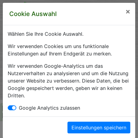
×
Cookie Auswahl
Wählen Sie Ihre Cookie Auswahl.
Krankenhausverzeichnis
Wir verwenden Cookies um uns funktionale
Einstellungen auf Ihrem Endgerät zu merken.
Sachsen-Anhalt
Wir verwenden Google-Analytics um das
Nutzerverhalten zu analysieren und um die Nutzung
unserer Website zu verbessern. Diese Daten, die bei
Ein Service der Krankenhausgesellschaft Sachsen-Anhalt
Google gespeichert werden, geben wir an keinen
e.V.
Dritten.
Herzlich Willkommen auf den Seiten der
Google Analytics zulassen
Krankenhäuser Sachsen-Anhalts
Einstellungen speichern
Die Krankenhausgesellschaft Sachsen-Anhalt begrüßt Sie auf