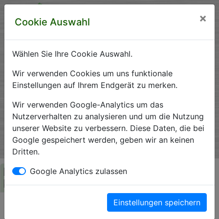
×
Cookie Auswahl
Wählen Sie Ihre Cookie Auswahl.
Krankenhausverzeichnis
Wir verwenden Cookies um uns funktionale
Einstellungen auf Ihrem Endgerät zu merken.
Sachsen-Anhalt
Wir verwenden Google-Analytics um das
Nutzerverhalten zu analysieren und um die Nutzung
unserer Website zu verbessern. Diese Daten, die bei
Ein Service der Krankenhausgesellschaft Sachsen-Anhalt
Google gespeichert werden, geben wir an keinen
e.V.
Dritten.
Herzlich Willkommen auf den Seiten der
Google Analytics zulassen
Krankenhäuser Sachsen-Anhalts
Einstellungen speichern
Die Krankenhausgesellschaft Sachsen-Anhalt begrüßt Sie auf