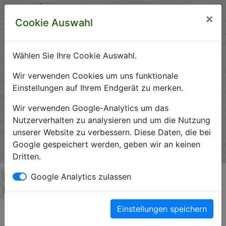
×
Cookie Auswahl
Wählen Sie Ihre Cookie Auswahl.
Krankenhausverzeichnis
Wir verwenden Cookies um uns funktionale
Einstellungen auf Ihrem Endgerät zu merken.
Sachsen-Anhalt
Wir verwenden Google-Analytics um das
Nutzerverhalten zu analysieren und um die Nutzung
unserer Website zu verbessern. Diese Daten, die bei
Ein Service der Krankenhausgesellschaft Sachsen-Anhalt
Google gespeichert werden, geben wir an keinen
e.V.
Dritten.
Herzlich Willkommen auf den Seiten der
Google Analytics zulassen
Krankenhäuser Sachsen-Anhalts
Einstellungen speichern
Die Krankenhausgesellschaft Sachsen-Anhalt begrüßt Sie auf