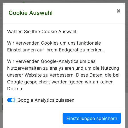
×
Cookie Auswahl
Wählen Sie Ihre Cookie Auswahl.
Krankenhausverzeichnis
Wir verwenden Cookies um uns funktionale
Einstellungen auf Ihrem Endgerät zu merken.
Sachsen-Anhalt
Wir verwenden Google-Analytics um das
Nutzerverhalten zu analysieren und um die Nutzung
unserer Website zu verbessern. Diese Daten, die bei
Ein Service der Krankenhausgesellschaft Sachsen-Anhalt
Google gespeichert werden, geben wir an keinen
e.V.
Dritten.
Herzlich Willkommen auf den Seiten der
Google Analytics zulassen
Krankenhäuser Sachsen-Anhalts
Einstellungen speichern
Die Krankenhausgesellschaft Sachsen-Anhalt begrüßt Sie auf