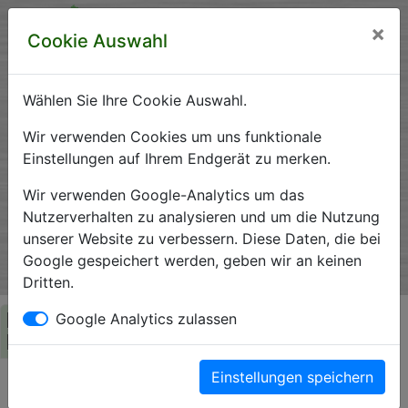
×
Cookie Auswahl
Wählen Sie Ihre Cookie Auswahl.
Krankenhausverzeichnis
Wir verwenden Cookies um uns funktionale
Einstellungen auf Ihrem Endgerät zu merken.
Sachsen-Anhalt
Wir verwenden Google-Analytics um das
Nutzerverhalten zu analysieren und um die Nutzung
unserer Website zu verbessern. Diese Daten, die bei
Ein Service der Krankenhausgesellschaft Sachsen-Anhalt
Google gespeichert werden, geben wir an keinen
e.V.
Dritten.
Herzlich Willkommen auf den Seiten der
Google Analytics zulassen
Krankenhäuser Sachsen-Anhalts
Einstellungen speichern
Die Krankenhausgesellschaft Sachsen-Anhalt begrüßt Sie auf