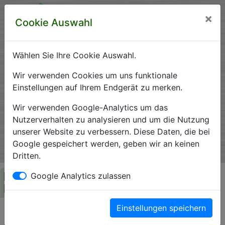
×
Cookie Auswahl
Wählen Sie Ihre Cookie Auswahl.
Krankenhausverzeichnis
Wir verwenden Cookies um uns funktionale
Einstellungen auf Ihrem Endgerät zu merken.
Sachsen-Anhalt
Wir verwenden Google-Analytics um das
Nutzerverhalten zu analysieren und um die Nutzung
unserer Website zu verbessern. Diese Daten, die bei
Ein Service der Krankenhausgesellschaft Sachsen-Anhalt
Google gespeichert werden, geben wir an keinen
e.V.
Dritten.
Herzlich Willkommen auf den Seiten der
Google Analytics zulassen
Krankenhäuser Sachsen-Anhalts
Einstellungen speichern
Die Krankenhausgesellschaft Sachsen-Anhalt begrüßt Sie auf