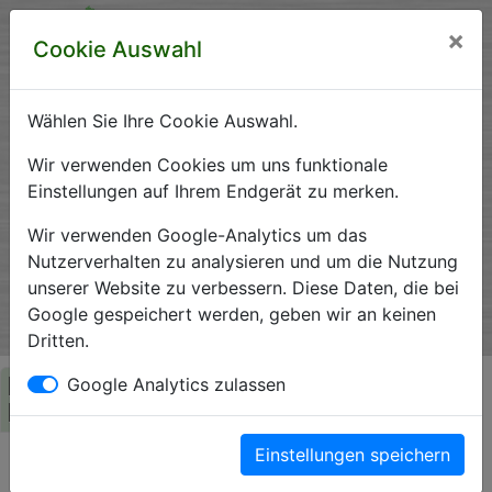
×
Cookie Auswahl
Wählen Sie Ihre Cookie Auswahl.
Krankenhausverzeichnis
Wir verwenden Cookies um uns funktionale
Einstellungen auf Ihrem Endgerät zu merken.
Sachsen-Anhalt
Wir verwenden Google-Analytics um das
Nutzerverhalten zu analysieren und um die Nutzung
unserer Website zu verbessern. Diese Daten, die bei
Ein Service der Krankenhausgesellschaft Sachsen-Anhalt
Google gespeichert werden, geben wir an keinen
e.V.
Dritten.
Herzlich Willkommen auf den Seiten der
Google Analytics zulassen
Krankenhäuser Sachsen-Anhalts
Einstellungen speichern
Die Krankenhausgesellschaft Sachsen-Anhalt begrüßt Sie auf