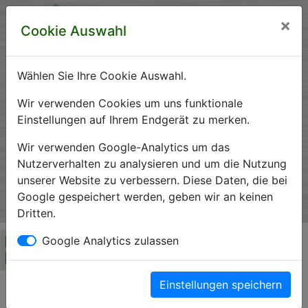
×
Cookie Auswahl
Wählen Sie Ihre Cookie Auswahl.
Krankenhausverzeichnis
Wir verwenden Cookies um uns funktionale
Einstellungen auf Ihrem Endgerät zu merken.
Sachsen-Anhalt
Wir verwenden Google-Analytics um das
Nutzerverhalten zu analysieren und um die Nutzung
unserer Website zu verbessern. Diese Daten, die bei
Ein Service der Krankenhausgesellschaft Sachsen-Anhalt
Google gespeichert werden, geben wir an keinen
e.V.
Dritten.
Herzlich Willkommen auf den Seiten der
Google Analytics zulassen
Krankenhäuser Sachsen-Anhalts
Einstellungen speichern
Die Krankenhausgesellschaft Sachsen-Anhalt begrüßt Sie auf