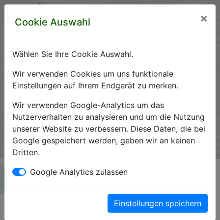
×
Cookie Auswahl
Wählen Sie Ihre Cookie Auswahl.
Krankenhausverzeichnis
Wir verwenden Cookies um uns funktionale
Einstellungen auf Ihrem Endgerät zu merken.
Sachsen-Anhalt
Wir verwenden Google-Analytics um das
Nutzerverhalten zu analysieren und um die Nutzung
unserer Website zu verbessern. Diese Daten, die bei
Ein Service der Krankenhausgesellschaft Sachsen-Anhalt
Google gespeichert werden, geben wir an keinen
e.V.
Dritten.
Herzlich Willkommen auf den Seiten der
Google Analytics zulassen
Krankenhäuser Sachsen-Anhalts
Einstellungen speichern
Die Krankenhausgesellschaft Sachsen-Anhalt begrüßt Sie auf