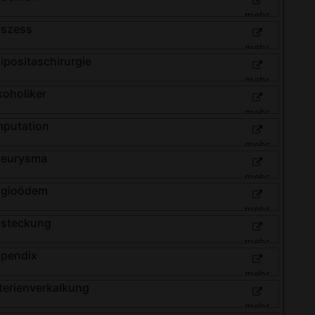
mehr
szess
mehr
ipositaschirurgie
mehr
koholiker
mehr
putation
mehr
eurysma
mehr
gioödem
mehr
steckung
mehr
pendix
mehr
terienverkalkung
mehr