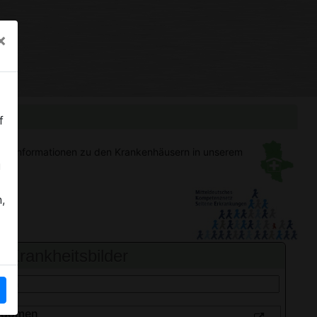
×
f
gen
Informationen zu den Krankenhäusern in unserem
u
,
Krankheitsbilder
bdomen