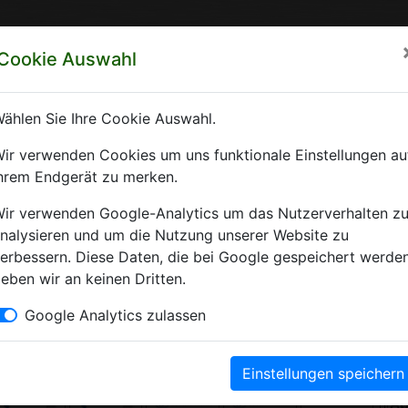
rzeichnis Sachsen-Anhalt
Cookie Auswahl
ft Sachsen-Anhalt e.V.
ählen Sie Ihre Cookie Auswahl.
 Krankenhäuser Sachsen-Anhalts
ir verwenden Cookies um uns funktionale Einstellungen au
hrem Endgerät zu merken.
Krankenhausverzeichnis Sachsen-Anhalt. Hier finden Sie alle wichti
ir verwenden Google-Analytics um das Nutzerverhalten z
nalysieren und um die Nutzung unserer Website zu
erbessern. Diese Daten, die bei Google gespeichert werden
eben wir an keinen Dritten.
Kliniken
Google Analytics zulassen
Einstellungen speichern
A