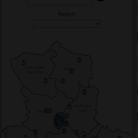
Region:
H