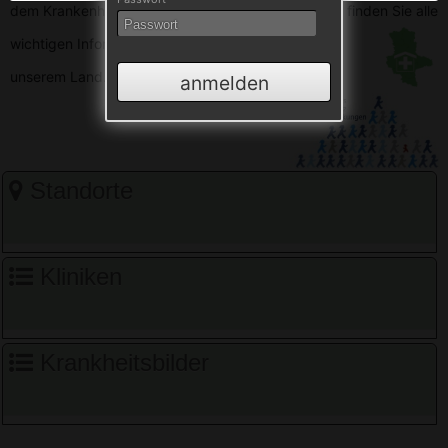
dem Krankenhausverzeichnis Sachsen-Anhalt. Hier finden Sie alle
wichtigen
Informationen zu den Krankenhäusern in
unserem Land.
anmelden
Standorte
Kliniken
Krankheitsbilder