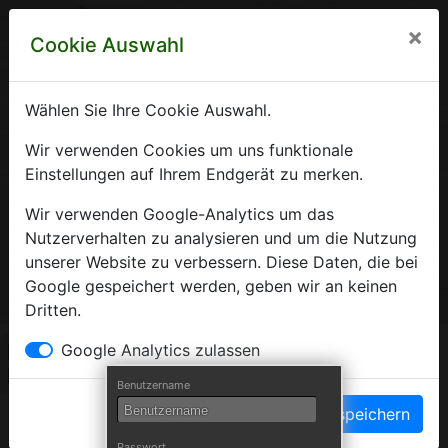
×
Cookie Auswahl
Wählen Sie Ihre Cookie Auswahl.
Krankenhausverzeichnis
Wir verwenden Cookies um uns funktionale
Einstellungen auf Ihrem Endgerät zu merken.
Sachsen-Anhalt
Wir verwenden Google-Analytics um das
Nutzerverhalten zu analysieren und um die Nutzung
unserer Website zu verbessern. Diese Daten, die bei
Ein Service der Krankenhausgesellschaft Sachsen-Anhalt
Google gespeichert werden, geben wir an keinen
e.V.
Dritten.
Herzlich Willkommen auf den Seiten der
Google Analytics zulassen
Krankenhäuser Sachsen-Anhalts
Benutzername
Einstellungen speichern
Die Krankenhausgesellschaft Sachsen-Anhalt begrüßt Sie auf
Passwort