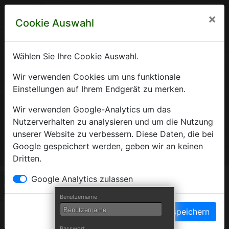
×
Cookie Auswahl
Wählen Sie Ihre Cookie Auswahl.
Krankenhausverzeichnis
Wir verwenden Cookies um uns funktionale
Einstellungen auf Ihrem Endgerät zu merken.
Sachsen-Anhalt
Wir verwenden Google-Analytics um das
Nutzerverhalten zu analysieren und um die Nutzung
unserer Website zu verbessern. Diese Daten, die bei
Ein Service der Krankenhausgesellschaft Sachsen-Anhalt
Google gespeichert werden, geben wir an keinen
e.V.
Dritten.
Herzlich Willkommen auf den Seiten der
Google Analytics zulassen
Krankenhäuser Sachsen-Anhalts
Benutzername
Einstellungen speichern
Die Krankenhausgesellschaft Sachsen-Anhalt begrüßt Sie auf
Passwort