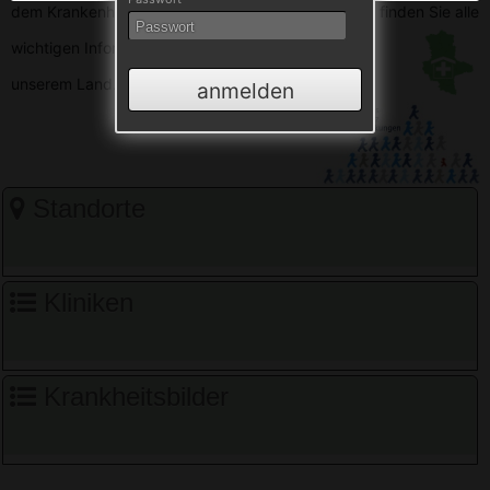
dem Krankenhausverzeichnis Sachsen-Anhalt. Hier finden Sie alle
wichtigen
Informationen zu den Krankenhäusern in
unserem Land.
anmelden
Standorte
Kliniken
Krankheitsbilder