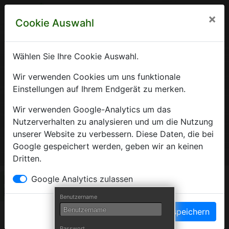
×
Cookie Auswahl
Wählen Sie Ihre Cookie Auswahl.
Krankenhausverzeichnis
Wir verwenden Cookies um uns funktionale
Einstellungen auf Ihrem Endgerät zu merken.
Sachsen-Anhalt
Wir verwenden Google-Analytics um das
Nutzerverhalten zu analysieren und um die Nutzung
unserer Website zu verbessern. Diese Daten, die bei
Ein Service der Krankenhausgesellschaft Sachsen-Anhalt
Google gespeichert werden, geben wir an keinen
e.V.
Dritten.
Herzlich Willkommen auf den Seiten der
Google Analytics zulassen
Krankenhäuser Sachsen-Anhalts
Benutzername
Einstellungen speichern
Die Krankenhausgesellschaft Sachsen-Anhalt begrüßt Sie auf
Passwort