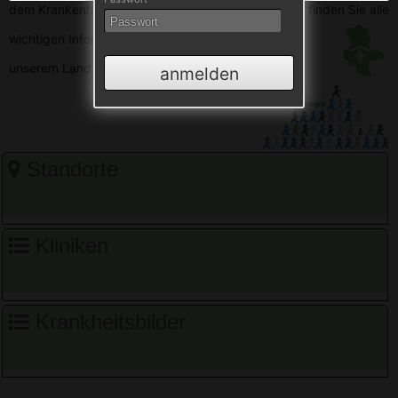
dem Krankenhausverzeichnis Sachsen-Anhalt. Hier finden Sie alle
wichtigen
Informationen zu den Krankenhäusern in
unserem Land.
anmelden
Standorte
Kliniken
Krankheitsbilder