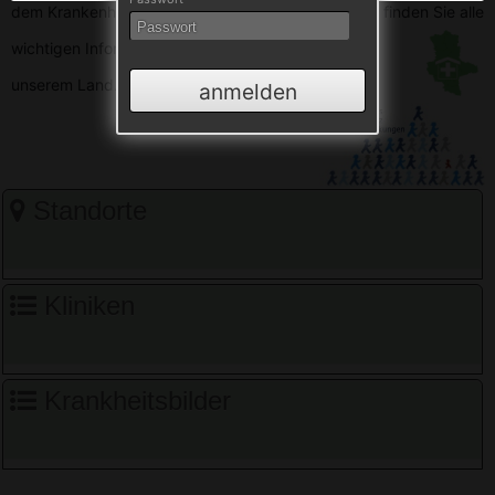
dem Krankenhausverzeichnis Sachsen-Anhalt. Hier finden Sie alle
wichtigen
Informationen zu den Krankenhäusern in
unserem Land.
anmelden
Standorte
Kliniken
Krankheitsbilder