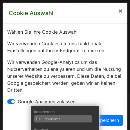
×
Cookie Auswahl
Wählen Sie Ihre Cookie Auswahl.
Krankenhausverzeichnis
Wir verwenden Cookies um uns funktionale
Einstellungen auf Ihrem Endgerät zu merken.
Sachsen-Anhalt
Wir verwenden Google-Analytics um das
Nutzerverhalten zu analysieren und um die Nutzung
unserer Website zu verbessern. Diese Daten, die bei
Ein Service der Krankenhausgesellschaft Sachsen-Anhalt
Google gespeichert werden, geben wir an keinen
e.V.
Dritten.
Herzlich Willkommen auf den Seiten der
Google Analytics zulassen
Krankenhäuser Sachsen-Anhalts
Benutzername
Einstellungen speichern
Die Krankenhausgesellschaft Sachsen-Anhalt begrüßt Sie auf
Passwort