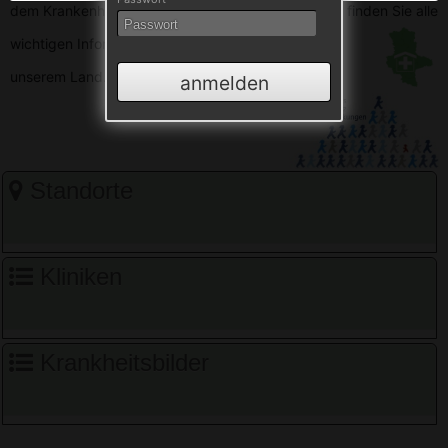
dem Krankenhausverzeichnis Sachsen-Anhalt. Hier finden Sie alle
wichtigen
Informationen zu den Krankenhäusern in
unserem Land.
anmelden
Standorte
Kliniken
Krankheitsbilder