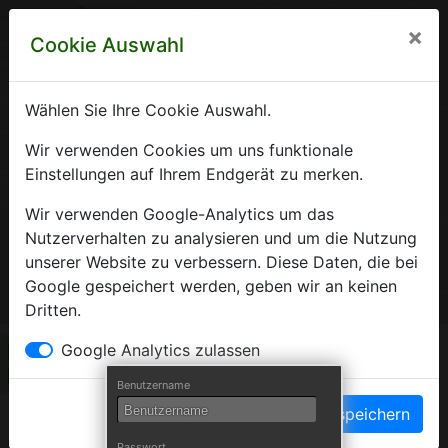
×
Cookie Auswahl
Wählen Sie Ihre Cookie Auswahl.
Krankenhausverzeichnis
Wir verwenden Cookies um uns funktionale
Einstellungen auf Ihrem Endgerät zu merken.
Sachsen-Anhalt
Wir verwenden Google-Analytics um das
Nutzerverhalten zu analysieren und um die Nutzung
unserer Website zu verbessern. Diese Daten, die bei
Ein Service der Krankenhausgesellschaft Sachsen-Anhalt
Google gespeichert werden, geben wir an keinen
e.V.
Dritten.
Herzlich Willkommen auf den Seiten der
Google Analytics zulassen
Krankenhäuser Sachsen-Anhalts
Benutzername
Einstellungen speichern
Die Krankenhausgesellschaft Sachsen-Anhalt begrüßt Sie auf
Passwort