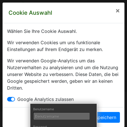
×
Cookie Auswahl
Wählen Sie Ihre Cookie Auswahl.
Krankenhausverzeichnis
Wir verwenden Cookies um uns funktionale
Einstellungen auf Ihrem Endgerät zu merken.
Sachsen-Anhalt
Wir verwenden Google-Analytics um das
Nutzerverhalten zu analysieren und um die Nutzung
unserer Website zu verbessern. Diese Daten, die bei
Ein Service der Krankenhausgesellschaft Sachsen-Anhalt
Google gespeichert werden, geben wir an keinen
e.V.
Dritten.
Herzlich Willkommen auf den Seiten der
Google Analytics zulassen
Krankenhäuser Sachsen-Anhalts
Benutzername
Einstellungen speichern
Die Krankenhausgesellschaft Sachsen-Anhalt begrüßt Sie auf
Passwort