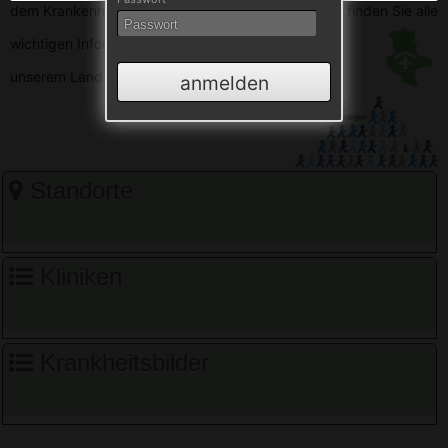
dem Krankenhausverzeichnis Sachsen-Anhalt. Hier finden Sie alle
wichtigen
Informationen zu den Krankenhäusern in
unserem Land.
anmelden
Standorte
Kliniken
Krankheitsbilder