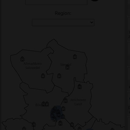
Region:
H