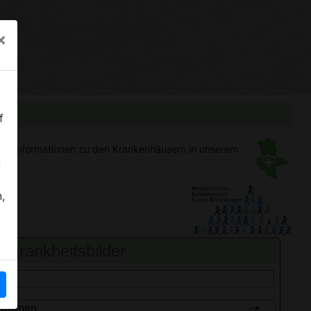
×
f
gen
Informationen zu den Krankenhäusern in unserem
u
,
Krankheitsbilder
bdomen