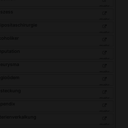
mehr
szess
mehr
ipositaschirurgie
mehr
koholiker
mehr
putation
mehr
eurysma
mehr
gioödem
mehr
steckung
mehr
pendix
mehr
terienverkalkung
mehr