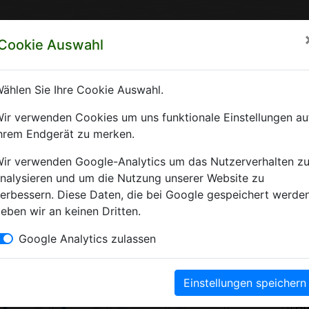
rzeichnis Sachsen-Anhalt
Cookie Auswahl
ft Sachsen-Anhalt e.V.
ählen Sie Ihre Cookie Auswahl.
 Krankenhäuser Sachsen-Anhalts
ir verwenden Cookies um uns funktionale Einstellungen au
hrem Endgerät zu merken.
Krankenhausverzeichnis Sachsen-Anhalt. Hier finden Sie alle wichti
ir verwenden Google-Analytics um das Nutzerverhalten z
nalysieren und um die Nutzung unserer Website zu
erbessern. Diese Daten, die bei Google gespeichert werden
eben wir an keinen Dritten.
Kliniken
Google Analytics zulassen
Einstellungen speichern
A