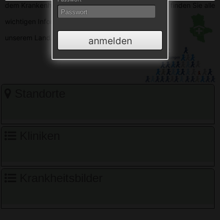
dem Krankenhausverzeichnis Sachsen-Anhalt. Hier finden Sie alle
wichtigen
Informationen zu den Krankenhäusern in
unserem Land.
anmelden
Standorte
Kliniken
Krankheitsbilder