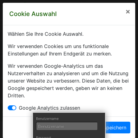
×
Cookie Auswahl
Wählen Sie Ihre Cookie Auswahl.
Krankenhausverzeichnis
Wir verwenden Cookies um uns funktionale
Einstellungen auf Ihrem Endgerät zu merken.
Sachsen-Anhalt
Wir verwenden Google-Analytics um das
Nutzerverhalten zu analysieren und um die Nutzung
unserer Website zu verbessern. Diese Daten, die bei
Ein Service der Krankenhausgesellschaft Sachsen-Anhalt
Google gespeichert werden, geben wir an keinen
e.V.
Dritten.
Herzlich Willkommen auf den Seiten der
Google Analytics zulassen
Krankenhäuser Sachsen-Anhalts
Benutzername
Einstellungen speichern
Die Krankenhausgesellschaft Sachsen-Anhalt begrüßt Sie auf
Passwort