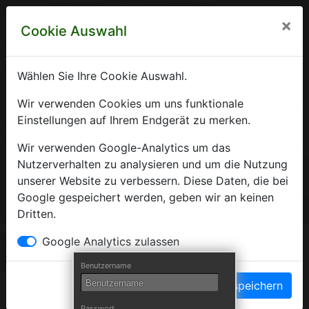
×
Cookie Auswahl
Wählen Sie Ihre Cookie Auswahl.
Krankenhausverzeichnis
Wir verwenden Cookies um uns funktionale
Einstellungen auf Ihrem Endgerät zu merken.
Sachsen-Anhalt
Wir verwenden Google-Analytics um das
Nutzerverhalten zu analysieren und um die Nutzung
unserer Website zu verbessern. Diese Daten, die bei
Ein Service der Krankenhausgesellschaft Sachsen-Anhalt
Google gespeichert werden, geben wir an keinen
e.V.
Dritten.
Herzlich Willkommen auf den Seiten der
Google Analytics zulassen
Krankenhäuser Sachsen-Anhalts
Benutzername
Einstellungen speichern
Die Krankenhausgesellschaft Sachsen-Anhalt begrüßt Sie auf
Passwort