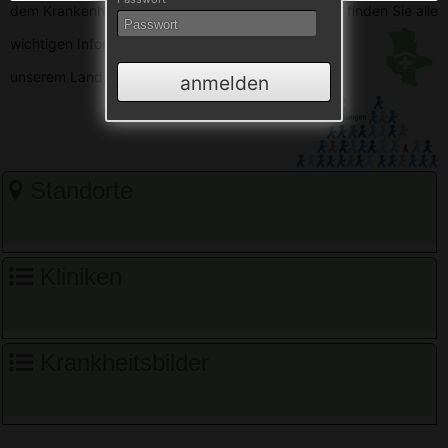
dem Krankenhausverzeichnis Sachsen-Anhalt. Hier finden Sie alle
wichtigen
Informationen zu den Krankenhäusern in
unserem Land.
anmelden
Standorte
Kliniken
Krankheitsbilder