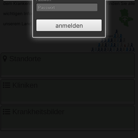
dem Krankenhausverzeichnis Sachsen-Anhalt. Hier finden Sie alle
wichtigen
Informationen zu den Krankenhäusern in
unserem Land.
anmelden
Standorte
Kliniken
Krankheitsbilder