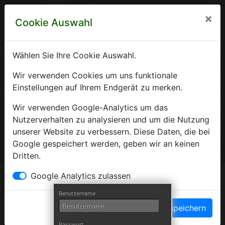
×
Cookie Auswahl
Wählen Sie Ihre Cookie Auswahl.
Krankenhausverzeichnis
Wir verwenden Cookies um uns funktionale
Einstellungen auf Ihrem Endgerät zu merken.
Sachsen-Anhalt
Wir verwenden Google-Analytics um das
Nutzerverhalten zu analysieren und um die Nutzung
unserer Website zu verbessern. Diese Daten, die bei
Ein Service der Krankenhausgesellschaft Sachsen-Anhalt
Google gespeichert werden, geben wir an keinen
e.V.
Dritten.
Herzlich Willkommen auf den Seiten der
Google Analytics zulassen
Krankenhäuser Sachsen-Anhalts
Benutzername
Einstellungen speichern
Die Krankenhausgesellschaft Sachsen-Anhalt begrüßt Sie auf
Passwort