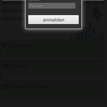
dem Krankenhausverzeichnis Sachsen-Anhalt. Hier finden Sie alle
wichtigen
Informationen zu den Krankenhäusern in
unserem Land.
anmelden
Standorte
Kliniken
Krankheitsbilder