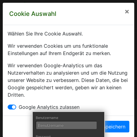
×
Cookie Auswahl
Wählen Sie Ihre Cookie Auswahl.
Krankenhausverzeichnis
Wir verwenden Cookies um uns funktionale
Einstellungen auf Ihrem Endgerät zu merken.
Sachsen-Anhalt
Wir verwenden Google-Analytics um das
Nutzerverhalten zu analysieren und um die Nutzung
unserer Website zu verbessern. Diese Daten, die bei
Ein Service der Krankenhausgesellschaft Sachsen-Anhalt
Google gespeichert werden, geben wir an keinen
e.V.
Dritten.
Herzlich Willkommen auf den Seiten der
Google Analytics zulassen
Krankenhäuser Sachsen-Anhalts
Benutzername
Einstellungen speichern
Die Krankenhausgesellschaft Sachsen-Anhalt begrüßt Sie auf
Passwort