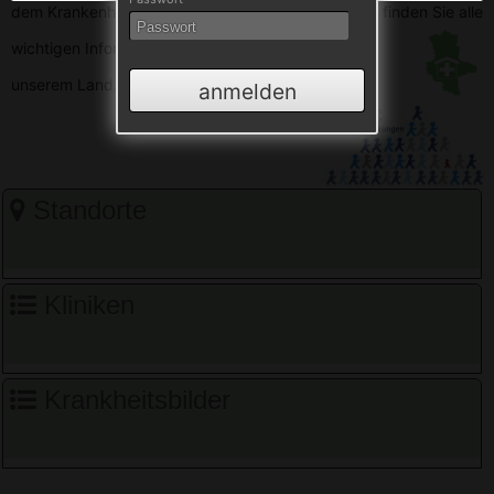
dem Krankenhausverzeichnis Sachsen-Anhalt. Hier finden Sie alle
wichtigen
Informationen zu den Krankenhäusern in
unserem Land.
anmelden
Standorte
Kliniken
Krankheitsbilder