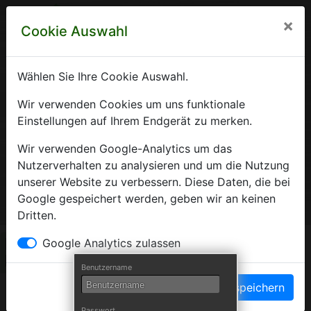
×
Cookie Auswahl
Wählen Sie Ihre Cookie Auswahl.
Krankenhausverzeichnis
Wir verwenden Cookies um uns funktionale
Einstellungen auf Ihrem Endgerät zu merken.
Sachsen-Anhalt
Wir verwenden Google-Analytics um das
Nutzerverhalten zu analysieren und um die Nutzung
unserer Website zu verbessern. Diese Daten, die bei
Ein Service der Krankenhausgesellschaft Sachsen-Anhalt
Google gespeichert werden, geben wir an keinen
e.V.
Dritten.
Herzlich Willkommen auf den Seiten der
Google Analytics zulassen
Krankenhäuser Sachsen-Anhalts
Benutzername
Einstellungen speichern
Die Krankenhausgesellschaft Sachsen-Anhalt begrüßt Sie auf
Passwort