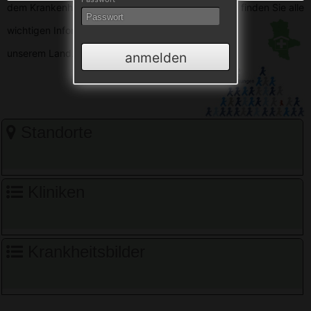
dem Krankenhausverzeichnis Sachsen-Anhalt. Hier finden Sie alle
wichtigen
Informationen zu den Krankenhäusern in
unserem Land.
anmelden
Standorte
Kliniken
Krankheitsbilder