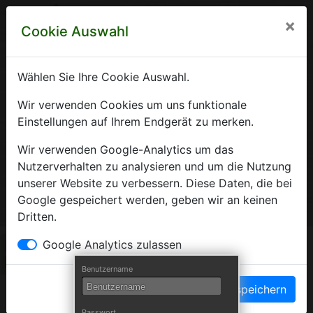
×
Cookie Auswahl
Wählen Sie Ihre Cookie Auswahl.
Krankenhausverzeichnis
Wir verwenden Cookies um uns funktionale
Einstellungen auf Ihrem Endgerät zu merken.
Sachsen-Anhalt
Wir verwenden Google-Analytics um das
Nutzerverhalten zu analysieren und um die Nutzung
unserer Website zu verbessern. Diese Daten, die bei
Ein Service der Krankenhausgesellschaft Sachsen-Anhalt
Google gespeichert werden, geben wir an keinen
e.V.
Dritten.
Herzlich Willkommen auf den Seiten der
Google Analytics zulassen
Krankenhäuser Sachsen-Anhalts
Benutzername
Einstellungen speichern
Die Krankenhausgesellschaft Sachsen-Anhalt begrüßt Sie auf
Passwort