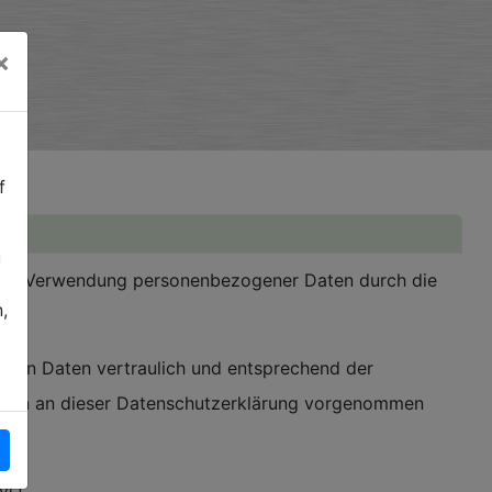
×
f
u
 und Verwendung personenbezogener Daten durch die
,
enen Daten vertraulich und entsprechend der
ungen an dieser Datenschutzerklärung vorgenommen
.
VO.