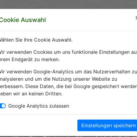
rzeichnis Sachsen-Anhalt
Cookie Auswahl
ft Sachsen-Anhalt e.V.
ählen Sie Ihre Cookie Auswahl.
Datenschutzerklärung
ir verwenden Cookies um uns funktionale Einstellungen au
hrem Endgerät zu merken.
ir verwenden Google-Analytics um das Nutzerverhalten z
site über die Art, den Umfang und den Zweck der Erhebung
nalysieren und um die Nutzung unserer Website zu
erbessern. Diese Daten, die bei Google gespeichert werden
eben wir an keinen Dritten.
 Datenschutz sehr ernst und behandelt Ihre personenbezog
Google Analytics zulassen
und die ständige Weiterentwicklung dieser Webseite Änder
zerklärung in regelmäßigen Abständen wieder durchzulesen
Einstellungen speichern
ogene Daten” oder “Verarbeitung”) finden Sie in Art. 4 DSG