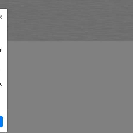
×
f
u
,